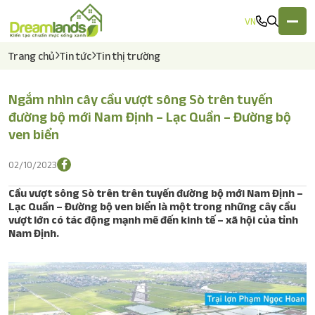
VN
Trang chủ
Tin tức
Tin thị trường
Ngắm nhìn cây cầu vượt sông Sò trên tuyến
Về chúng tôi
đường bộ mới Nam Định – Lạc Quần – Đường bộ
ven biển
Lĩnh vực hoạt động
02/10/2023
Dự án
Cầu vượt sông Sò trên trên tuyến đường bộ mới Nam Định –
Lạc Quần – Đường bộ ven biển là một trong những cây cầu
Tin tức
vượt lớn có tác động mạnh mẽ đến kinh tế – xã hội của tỉnh
Nam Định.
Tuyển dụng
Liên hệ