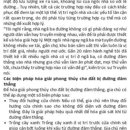
mật độ lưu lượng xe ra sao, khoảng lùi của ngôi nhà so với lề
đường… Tuy nhiên, tất cả các trường hợp này đều có cách khắc
phục để đem lại một lợi thế. Vị trí ngôi nhà và các yếu tố lân cận
rất quan trọng, do đó phải tùy từng trường hợp cụ thể mà có
những đề xuất hợp lý.
“Tôi nghĩ rằng, nhà ngã ba đường không có gì phải đáng sợ như
người dân vẫn hay truyền miệng nhau, vấn đề là phải được thiết
kế và hóa giải hợp lý. Một ngôi nhà ngay ngã ba mà tuyến đường
không nhiều xe tải, gần chợ, khu bán sầm uất thì vẫn luôn là vị
trí đắt giá, nhiều người mơ ước. Gần 20 năm hành nghề tôi đã
thiết kế rất nhiều ngôi nhà có vị trí ở ngã ba, có đường đâm
thẳng vào nhà nhưng gia chủ vẫn làm ăn phát đạt, mọi thứ vẫn
tốt, chưa thấy trường hợp nào có vấn đề gì”, kiến trúc sư Truyền
nói.
Các biện pháp hóa giải phong thủy cho đất
bị đường đâm
thẳng
Để hóa giải phong thủy cho đất bị đường đâm thẳng, gia chủ có
thể áp dụng một số biện pháp sau:
Thay đổi hướng cửa chính: Nếu có thể, gia chủ nên thay đổi
hướng cửa chính sao cho không đối diện với đường đâm
thẳng. Đây là giải pháp hiệu quả nhất để hóa giải sát khí từ
đường đâm thẳng.
Trồng cây xanh: Trồng cây xanh ở vị trí trước cửa chính sẽ
giúp cản bớt luồng khí xấu từ đường đâm thẳng. Gia chủ nên