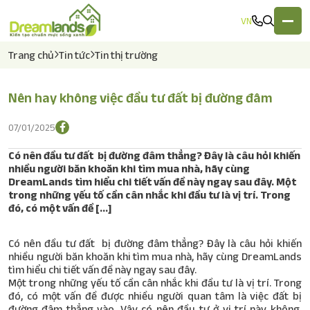
VN
Trang chủ
Tin tức
Tin thị trường
Nên hay không việc đầu tư đất bị đường đâm
Về chúng tôi
07/01/2025
Lĩnh vực hoạt động
Có nên đầu tư đất bị đường đâm thẳng? Đây là câu hỏi khiến
nhiều người băn khoăn khi tìm mua nhà, hãy cùng
Dự án
DreamLands tìm hiểu chi tiết vấn đề này ngay sau đây. Một
trong những yếu tố cần cân nhắc khi đầu tư là vị trí. Trong
đó, có một vấn đề […]
Tin tức
Có nên đầu tư đất bị đường đâm thẳng? Đây là câu hỏi khiến
Tuyển dụng
nhiều người băn khoăn khi tìm mua nhà, hãy cùng DreamLands
tìm hiểu chi tiết vấn đề này ngay sau đây.
Liên hệ
Một trong những yếu tố cần cân nhắc khi đầu tư là vị trí. Trong
đó, có một vấn đề được nhiều người quan tâm là việc đất bị
đường đâm thẳng vào. Vậy có nên đầu tư ở vị trí này không,