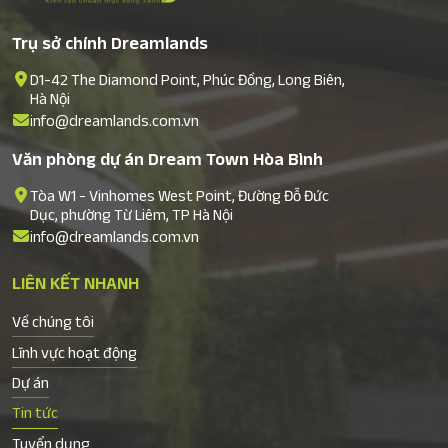
Trụ sở chính Dreamlands
D1-42 The Diamond Point, Phúc Đồng, Long Biên,
Hà Nội
info@dreamlands.com.vn
Văn phòng dự án Dream Town Hòa Bình
Tòa W1 - Vinhomes West Point, Đường Đỗ Đức
Dục, phường Từ Liêm, TP Hà Nội
info@dreamlands.com.vn
LIÊN KẾT NHANH
Về chúng tôi
Lĩnh vực hoạt động
Dự án
Tin tức
Tuyển dụng