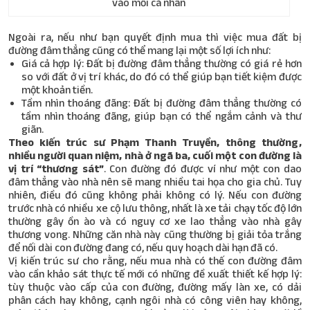
vào mỗi cá nhân
Ngoài ra, nếu như bạn quyết định mua thì việc mua đất bị
đường đâm thẳng cũng có thể mang lại một số lợi ích như:
Giá cả hợp lý: Đất bị đường đâm thẳng thường có giá rẻ hơn
so với đất ở vị trí khác, do đó có thể giúp bạn tiết kiệm được
một khoản tiền.
Tầm nhìn thoáng đãng: Đất bị đường đâm thẳng thường có
tầm nhìn thoáng đãng, giúp bạn có thể ngắm cảnh và thư
giãn.
Theo kiến trúc sư Phạm Thanh Truyền, thông thường,
nhiều người quan niệm, nhà ở ngã ba, cuối một con đường là
vị trí “thương sát”
. Con đường đó được ví như một con dao
đâm thẳng vào nhà nên sẽ mang nhiều tai họa cho gia chủ. Tuy
nhiên, điều đó cũng không phải không có lý. Nếu con đường
trước nhà có nhiều xe cộ lưu thông, nhất là xe tải chạy tốc độ lớn
thường gây ồn ào và có nguy cơ xe lao thẳng vào nhà gây
thương vong. Những căn nhà này cũng thường bị giải tỏa trắng
để nối dài con đường đang có, nếu quy hoạch dài hạn đã có.
Vị kiến trúc sư cho rằng, nếu mua nhà có thế con đường đâm
vào cần khảo sát thực tế mới có những đề xuất thiết kế hợp lý:
tùy thuộc vào cấp của con đường, đường mấy làn xe, có dải
phân cách hay không, cạnh ngôi nhà có công viên hay không,