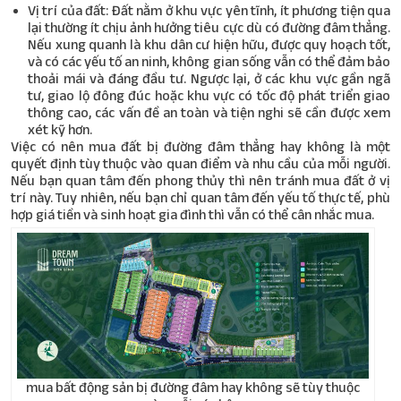
Vị trí của đất: Đất nằm ở khu vực yên tĩnh, ít phương tiện qua
lại thường ít chịu ảnh hưởng tiêu cực dù có đường đâm thẳng.
Nếu xung quanh là khu dân cư hiện hữu, được quy hoạch tốt,
và có các yếu tố an ninh, không gian sống vẫn có thể đảm bảo
thoải mái và đáng đầu tư. Ngược lại, ở các khu vực gần ngã
tư, giao lộ đông đúc hoặc khu vực có tốc độ phát triển giao
thông cao, các vấn đề an toàn và tiện nghi sẽ cần được xem
xét kỹ hơn.
Việc có nên mua đất bị đường đâm thẳng hay không là một
quyết định tùy thuộc vào quan điểm và nhu cầu của mỗi người.
Nếu bạn quan tâm đến phong thủy thì nên tránh mua đất ở vị
trí này. Tuy nhiên, nếu bạn chỉ quan tâm đến yếu tố thực tế, phù
hợp giá tiền và sinh hoạt gia đình thì vẫn có thể cân nhắc mua.
mua bất động sản bị đường đâm hay không sẽ tùy thuộc