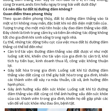
cùng DreamLands tìm hiểu ngay trong bài viết dưới đây!
Có nên đầu
tư đất
bị đường đâm không?
Quan điểm theo phong thủy
Theo quan điểm phong thủy, đất bị đường đâm thẳng vào là
một vị trí không may mắn, đặc biệt khi nó đối diện mặt tiền của .
Tượng trưng cho một mũi tên hoặc cây đao đâm thẳng vào đất.
Đây chính là tình trạng cấm kỵ và tiềm ẩn những tác động không
tốt cho gia đình khi sinh sống trong ngôi nhà.
Cụ thể, những tác động tiêu cực của việc mua đất bị đường đâm
thẳng có thể kể đến như:
Cản trở tài vận: Đường đâm thẳng vào đất được ví như một
luồng sát khí, khiến cho tài vận của gia đình bị cản trở, khó
tích tụ tiền bạc, kinh doanh thua lỗ, công việc không thuận
lợi.
Gây bất hòa trong gia đình: Luồng sát khí từ đường đâm
thẳng vào đất cũng có thể gây bất hòa trong gia đình, khiến
các thành viên dễ xảy ra mâu thuẫn, cãi vã, ảnh hưởng đến
hạnh phúc.
Gây ảnh hưởng xấu đến sức khỏe: Luồng sát khí từ đường
đâm thẳng vào đất cũng có thể ảnh hưởng xấu đến sức khỏe
của các thành viên trong gia đình, khiến họ dễ gặp phải các
vấn đề về sức khỏe như đau ốm, bệnh tật.