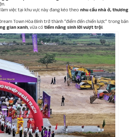
ện.
, làm việc tại khu vực này đang kéo theo
nhu cầu nhà ở, thương
Dream Town Hòa Bình trở thành “điểm đến chiến lược” trong bản
ng gian xanh
, vừa có
tiềm năng sinh lời vượt trội
.