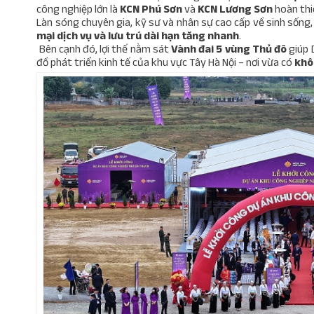
công nghiệp lớn là
KCN Phú Sơn
và
KCN Lương Sơn
hoàn thi
Làn sóng chuyên gia, kỹ sư và nhân sự cao cấp về sinh sống
mại dịch vụ và lưu trú dài hạn tăng nhanh
.
Bên cạnh đó, lợi thế nằm sát
Vành đai 5 vùng Thủ đô
giúp 
đồ phát triển kinh tế của khu vực Tây Hà Nội – nơi vừa có
khô