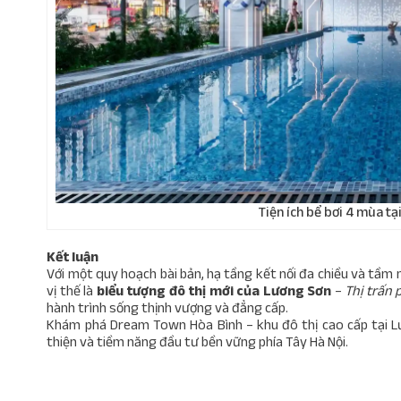
Tiện ích bể bơi 4 mùa t
Kết luận
Với một quy hoạch bài bản, hạ tầng kết nối đa chiều và tầm n
vị thế là
biểu tượng đô thị mới của Lương Sơn
–
Thị trấn
hành trình sống thịnh vượng và đẳng cấp.
Khám phá Dream Town Hòa Bình – khu đô thị cao cấp tại Lư
thiện và tiềm năng đầu tư bền vững phía Tây Hà Nội.