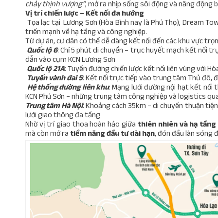
chảy thịnh vượng
”
, mở ra nhịp sống sôi động và năng động b
Vị trí chiến lược – Kết nối đa hướng
Tọa lạc tại Lương Sơn (Hòa Bình nay là Phú Thọ)
, Dream Tow
triển mạnh về hạ tầng và công nghiệp.
Từ dự án, cư dân có thể dễ dàng kết nối đến các khu vực trọ
Quốc lộ 6
: Chỉ 5 phút di chuyển – trục huyết mạch kết nối tr
dẫn vào cụm KCN Lương Sơn
Quốc lộ 21A
: Tuyến đường chiến lược kết nối liên vùng với Hò
Tuyến vành đai 5
: Kết nối trực tiếp vào trung tâm Thủ đô,
Hệ thống đường liên khu
: Mạng lưới đường nội hạt kết nối 
KCN Phú Sơn – những trung tâm công nghiệp và logistics qu
Trung tâm Hà Nội
: Khoảng cách 35km – di chuyển thuận tiện
lưới giao thông đa tầng
Nhờ vị trí giao thoa hoàn hảo giữa
thiên nhiên và hạ tầng 
mà còn mở ra
tiềm năng đầu tư dài hạn
, đón đầu làn sóng 