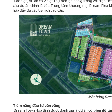
Đặc biệt, dự án có 2 biệt thự đơn lập sang trọng với diện tí
của dự án chính là tòa Trung tâm thương mại Dream Flex Mal
hợp đầy đủ các tiện ích cao cấp.
Mặt bằng Dre
Tiềm năng đầu tư bền vững
Dream Town Hòa Bình được đánh giá là dự án có
biên độ tă