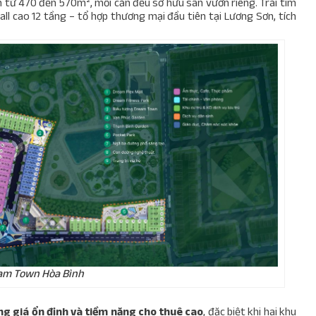
ch từ 470 đến 570m², mỗi căn đều sở hữu sân vườn riêng. Trái tim
l cao 12 tầng – tổ hợp thương mại đầu tiên tại Lương Sơn, tích
am Town Hòa Bình
ng giá ổn định và tiềm năng cho thuê cao
, đặc biệt khi hai khu