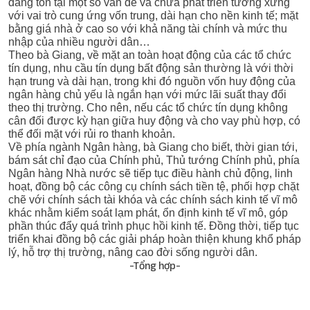
đang tồn tại một số vấn đề và chưa phát triển tương xứng
với vai trò cung ứng vốn trung, dài hạn cho nền kinh tế; mặt
bằng giá nhà ở cao so với khả năng tài chính và mức thu
nhập của nhiều người dân…
Theo bà Giang, về mặt an toàn hoạt động của các tổ chức
tín dụng, nhu cầu tín dụng bất động sản thường là với thời
hạn trung và dài hạn, trong khi đó nguồn vốn huy động của
ngân hàng chủ yếu là ngắn hạn với mức lãi suất thay đổi
theo thị trường. Cho nên, nếu các tổ chức tín dụng không
cân đối được kỳ hạn giữa huy động và cho vay phù hợp, có
thể đối mặt với rủi ro thanh khoản.
Về phía ngành Ngân hàng, bà Giang cho biết, thời gian tới,
bám sát chỉ đạo của Chính phủ, Thủ tướng Chính phủ, phía
Ngân hàng Nhà nước sẽ tiếp tục điều hành chủ động, linh
hoạt, đồng bộ các công cụ chính sách tiền tệ, phối hợp chặt
chẽ với chính sách tài khóa và các chính sách kinh tế vĩ mô
khác nhằm kiểm soát lạm phát, ổn định kinh tế vĩ mô, góp
phần thúc đẩy quá trình phục hồi kinh tế. Đồng thời, tiếp tục
triển khai đồng bộ các giải pháp hoàn thiện khung khổ pháp
lý, hỗ trợ thị trường, nâng cao đời sống người dân.
-Tổng hợp-