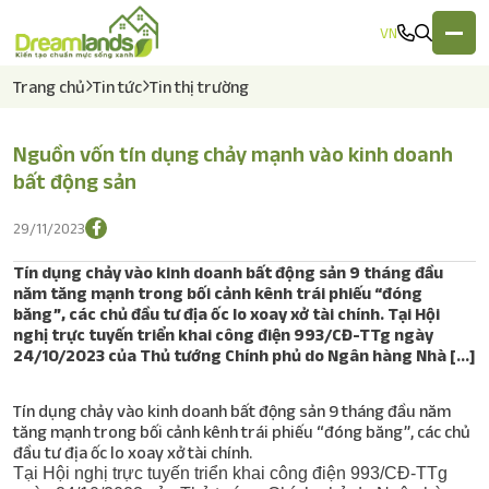
VN
Trang chủ
Tin tức
Tin thị trường
Nguồn vốn tín dụng chảy mạnh vào kinh doanh
Về chúng tôi
bất động sản
Lĩnh vực hoạt động
29/11/2023
Tín dụng chảy vào kinh doanh bất động sản 9 tháng đầu
Dự án
năm tăng mạnh trong bối cảnh kênh trái phiếu “đóng
băng”, các chủ đầu tư địa ốc lo xoay xở tài chính. Tại Hội
Tin tức
nghị trực tuyến triển khai công điện 993/CĐ-TTg ngày
24/10/2023 của Thủ tướng Chính phủ do Ngân hàng Nhà […]
Tuyển dụng
Tín dụng chảy vào kinh doanh bất động sản 9 tháng đầu năm
tăng mạnh trong bối cảnh kênh trái phiếu “đóng băng”, các chủ
Liên hệ
đầu tư địa ốc lo xoay xở tài chính.
Tại Hội nghị trực tuyến triển khai công điện 993/CĐ-TTg